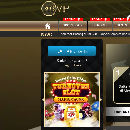
PROMO
PROMO
PROMO
SPORTBOOK
E-SPORTS
SLOTS
NEW :
Selamat Datang di 303VIP !! Kabar Gembira untuk depo
DAFTAR GRATIS
Sudah punya akun?
Login Disini