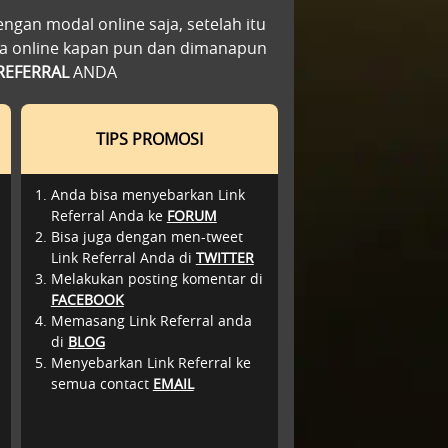
ngan modal online saja, setelah itu
ra online kapan pun dan dimanapun
REFERRAL
ANDA
TIPS PROMOSI
Anda bisa menyebarkan Link
Referral Anda ke
FORUM
Bisa juga dengan men-tweet
Link Referral Anda di
TWITTER
Melakukan posting komentar di
FACEBOOK
Memasang Link Referral anda
di
BLOG
Menyebarkan Link Referral ke
semua contact
EMAIL