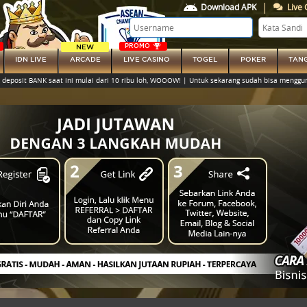
|
Download APK
Live 
PROMO
NEW
IDN LIVE
ARCADE
LIVE CASINO
TOGEL
POKER
TAN
sit BANK saat ini mulai dari 10 ribu loh, WOOOW! | Untuk sekarang sudah bisa menggunaka